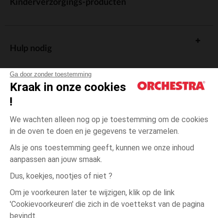
Kinderverzorgings-producten
Hulp nodig
Ga door zonder toestemming
Kraak in onze cookies
!
De cadeaukaart
We wachten alleen nog op je toestemming om de cookies
in de oven te doen en je gegevens te verzamelen.
Als je ons toestemming geeft, kunnen we onze inhoud
aanpassen aan jouw smaak.
Algemene verkoopsvoorwaarden
Dus, koekjes, nootjes of niet ?
Wettelijke bepalingen
*Commerciële aanbiedingen
Om je voorkeuren later te wijzigen, klik op de link
Persoonsgegevens
'Cookievoorkeuren' die zich in de voettekst van de pagina
9
Ecru
Ecru
maanden
Cookies beheren
bevindt.