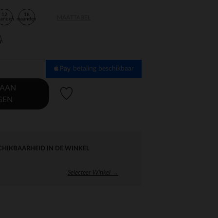
12
18
MAATTABEL
aanden
maanden
en
betaling beschikbaar
 AAN
Verlanglijstje.
GEN
CHIKBAARHEID IN DE WINKEL
Selecteer Winkel →