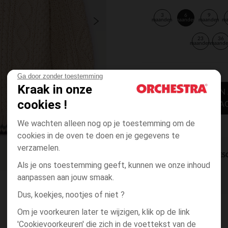
3
6
9
maanden
maanden
maanden
m
23
36
maanden
maand
Ga door zonder toestemming
Kraak in onze
TOEVOEGEN
cookies !
WINKELWA
We wachten alleen nog op je toestemming om de
cookies in de oven te doen en je gegevens te
verzamelen.
DIRECTE BES
Als je ons toestemming geeft, kunnen we onze inhoud
aanpassen aan jouw smaak.
Dus, koekjes, nootjes of niet ?
Om je voorkeuren later te wijzigen, klik op de link
'Cookievoorkeuren' die zich in de voettekst van de