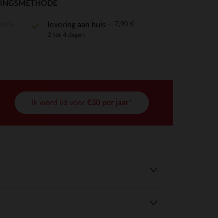
RINGSMETHODE
ratis
7,90 €
levering aan huis
2 tot 4 dagen
r wens aan te passen en te beheren, en zorgt ervoor dat aan de
Ik word lid voor
€30 per jaar*