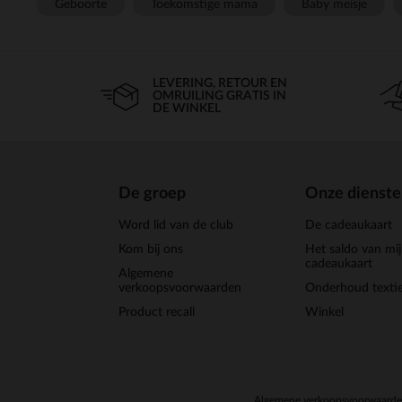
Geboorte
Toekomstige mama
Baby meisje
LEVERING, RETOUR EN
OMRUILING GRATIS IN
DE WINKEL
De groep
Onze dienst
Word lid van de club
De cadeaukaart
Kom bij ons
Het saldo van mi
cadeaukaart
Algemene
verkoopsvoorwaarden
Onderhoud textie
Product recall
Winkel
Algemene verkoopsvoorwaard