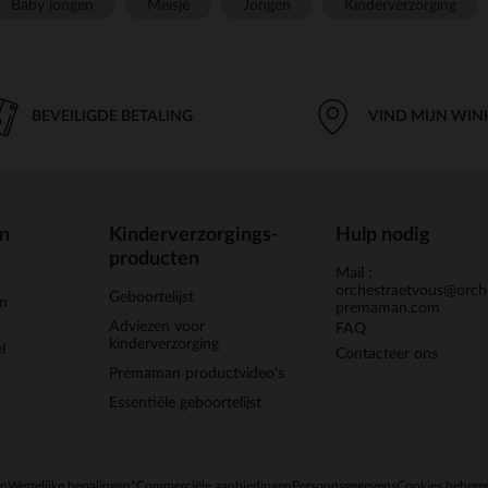
Baby jongen
Meisje
Jongen
Kinderverzorging
BEVEILIGDE BETALING
VIND MIJN WIN
en
Kinderverzorgings-
Hulp nodig
producten
Mail :
orchestraetvous@orch
Geboortelijst
jn
premaman.com
Adviezen voor
FAQ
kinderverzorging
l
Contacteer ons
Prémaman productvideo's
Essentiële geboortelijst
en
Wettelijke bepalingen
*Commerciële aanbiedingen
Persoonsgegevens
Cookies behere