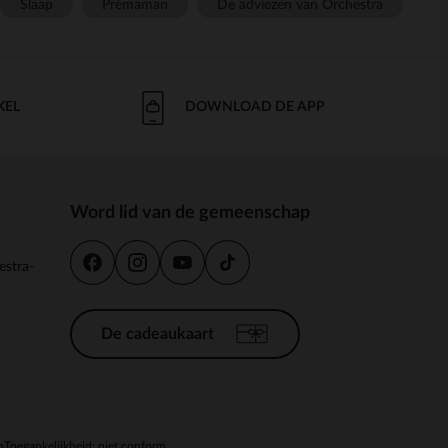
Slaap
Prémaman
De adviezen van Orchestra
KEL
DOWNLOAD DE APP
Word lid van de gemeenschap
estra-
De cadeaukaart
n
Toegankelijkheid: niet conform