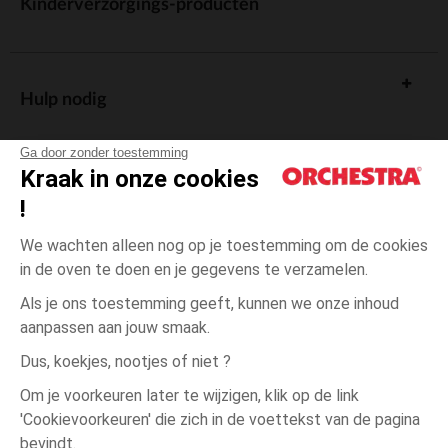
Kinderverzorgings-producten
Hulp nodig
Ga door zonder toestemming
Kraak in onze cookies
!
De cadeaukaart
We wachten alleen nog op je toestemming om de cookies
in de oven te doen en je gegevens te verzamelen.
Als je ons toestemming geeft, kunnen we onze inhoud
aanpassen aan jouw smaak.
Algemene verkoopsvoorwaarden
Dus, koekjes, nootjes of niet ?
Wettelijke bepalingen
*Commerciële aanbiedingen
Om je voorkeuren later te wijzigen, klik op de link
Persoonsgegevens
'Cookievoorkeuren' die zich in de voettekst van de pagina
3
Ecru
Ecru
maanden
Cookies beheren
bevindt.