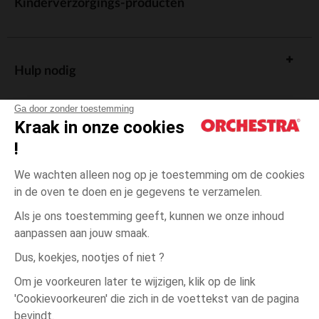
Kinderverzorgings-producten
Hulp nodig
Ga door zonder toestemming
Kraak in onze cookies
!
De cadeaukaart
We wachten alleen nog op je toestemming om de cookies
in de oven te doen en je gegevens te verzamelen.
Als je ons toestemming geeft, kunnen we onze inhoud
aanpassen aan jouw smaak.
Algemene verkoopsvoorwaarden
Dus, koekjes, nootjes of niet ?
Wettelijke bepalingen
*Commerciële aanbiedingen
Om je voorkeuren later te wijzigen, klik op de link
Persoonsgegevens
'Cookievoorkeuren' die zich in de voettekst van de pagina
3
Beige
Beige
maanden
Cookies beheren
bevindt.