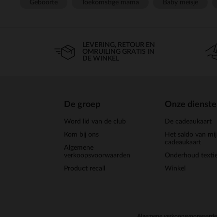
Geboorte
Toekomstige mama
Baby meisje
LEVERING, RETOUR EN
OMRUILING GRATIS IN
DE WINKEL
De groep
Onze dienst
Word lid van de club
De cadeaukaart
Kom bij ons
Het saldo van mi
cadeaukaart
Algemene
verkoopsvoorwaarden
Onderhoud textie
Product recall
Winkel
Algemene verkoopsvoorwaard