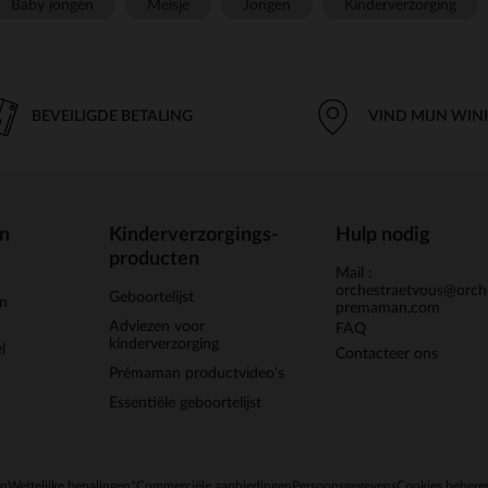
Baby jongen
Meisje
Jongen
Kinderverzorging
BEVEILIGDE BETALING
VIND MIJN WIN
en
Kinderverzorgings-
Hulp nodig
producten
Mail :
orchestraetvous@orch
Geboortelijst
jn
premaman.com
Adviezen voor
FAQ
kinderverzorging
l
Contacteer ons
Prémaman productvideo's
Essentiële geboortelijst
en
Wettelijke bepalingen
*Commerciële aanbiedingen
Persoonsgegevens
Cookies behere