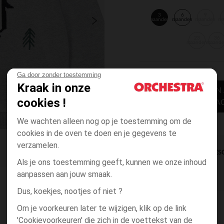
3
6
9
maanden
maanden
maanden
m
23
36
maanden
maand
Ga door zonder toestemming
Kraak in onze
TOEVOEGEN
cookies !
WINKELWA
We wachten alleen nog op je toestemming om de
cookies in de oven te doen en je gegevens te
verzamelen.
DIRECTE BES
Als je ons toestemming geeft, kunnen we onze inhoud
aanpassen aan jouw smaak.
Dus, koekjes, nootjes of niet ?
Om je voorkeuren later te wijzigen, klik op de link
'Cookievoorkeuren' die zich in de voettekst van de