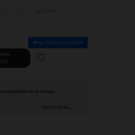
12
18
MAATTABEL
aanden
maanden
en
betaling beschikbaar
 AAN
Verlanglijstje.
GEN
CHIKBAARHEID IN DE WINKEL
Selecteer Winkel →