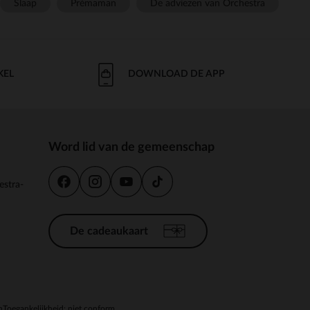
Slaap
Prémaman
De adviezen van Orchestra
KEL
DOWNLOAD DE APP
Word lid van de gemeenschap
estra-
De cadeaukaart
n
Toegankelijkheid: niet conform