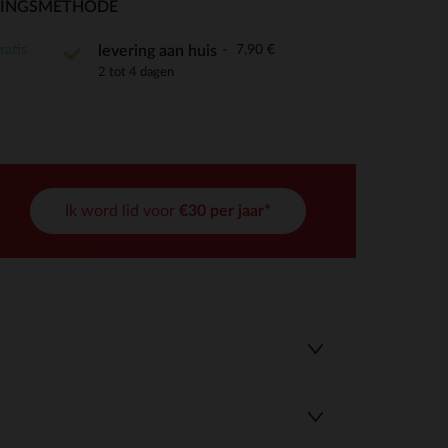
RINGSMETHODE
ratis
7,90 €
levering aan huis
2 tot 4 dagen
r wens aan te passen en te beheren, en zorgt ervoor dat aan de
Ik word lid voor
€30 per jaar*