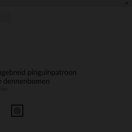
×
ingebreid pinguïnpatroon
e dennenbomen
-03M