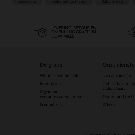
Geboorte
Toekomstige mama
Baby meisje
LEVERING, RETOUR EN
OMRUILING GRATIS IN
DE WINKEL
De groep
Onze dienst
Word lid van de club
De cadeaukaart
Kom bij ons
Het saldo van mi
cadeaukaart
Algemene
verkoopsvoorwaarden
Onderhoud textie
Product recall
Winkel
Algemene verkoopsvoorwaard