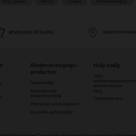
Baby jongen
Meisje
Jongen
Kinderverzorging
BEVEILIGDE BETALING
VIND MIJN WIN
en
Kinderverzorgings-
Hulp nodig
producten
Mail :
orchestraetvous@orch
Geboortelijst
jn
premaman.com
Adviezen voor
FAQ
kinderverzorging
l
Contacteer ons
Prémaman productvideo's
Essentiële geboortelijst
en
Wettelijke bepalingen
*Commerciële aanbiedingen
Persoonsgegevens
Cookies behere