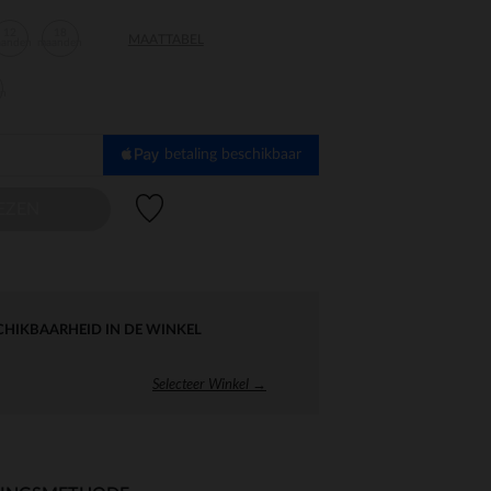
12
18
MAATTABEL
aanden
maanden
en
betaling beschikbaar
Verlanglijstje.
EZEN
CHIKBAARHEID IN DE WINKEL
Selecteer Winkel →