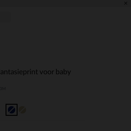
×
fantasieprint voor baby
03M