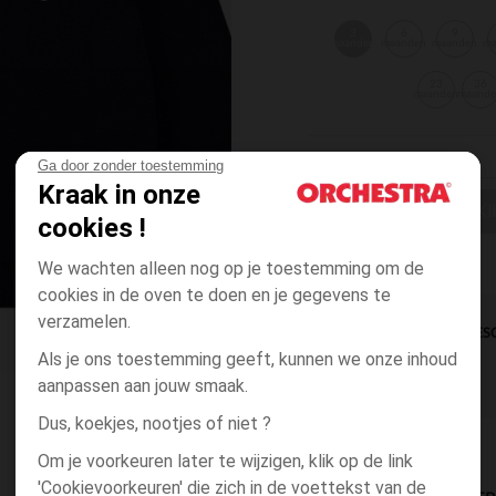
3
6
9
maanden
maanden
maanden
m
23
36
maanden
maand
Ga door zonder toestemming
Kraak in onze
EEN MAAT KI
cookies !
We wachten alleen nog op je toestemming om de
cookies in de oven te doen en je gegevens te
verzamelen.
DIRECTE BES
Als je ons toestemming geeft, kunnen we onze inhoud
aanpassen aan jouw smaak.
Dus, koekjes, nootjes of niet ?
Om je voorkeuren later te wijzigen, klik op de link
'Cookievoorkeuren' die zich in de voettekst van de