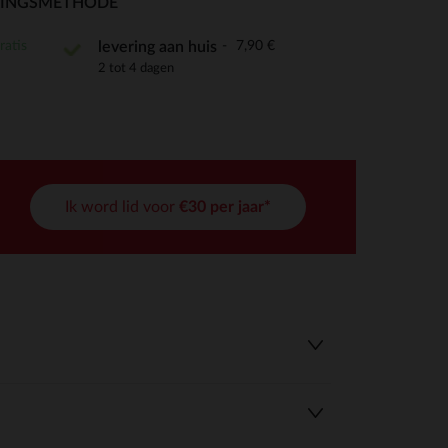
RINGSMETHODE
ratis
7,90 €
levering aan huis
2 tot 4 dagen
r wens aan te passen en te beheren, en zorgt ervoor dat aan de
Ik word lid voor
€30 per jaar*