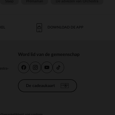
Slaap
Prémaman
De adviezen van Orchestra
KEL
DOWNLOAD DE APP
Word lid van de gemeenschap
estra-
De cadeaukaart
n
Toegankelijkheid: niet conform