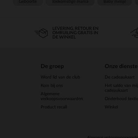
Geboorte
Toekomstige mama
Baby meisje
LEVERING, RETOUR EN
OMRUILING GRATIS IN
DE WINKEL
De groep
Onze dienst
Word lid van de club
De cadeaukaart
Kom bij ons
Het saldo van mi
cadeaukaart
Algemene
verkoopsvoorwaarden
Onderhoud textie
Product recall
Winkel
Algemene verkoopsvoorwaard