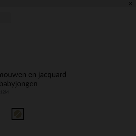
×
 mouwen en jacquard
r babyjongen
-12M