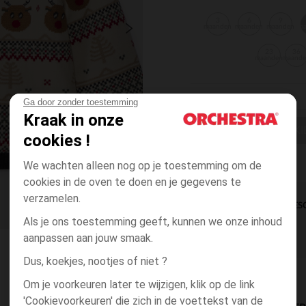
3
6
9
maanden
maanden
maanden
m
23
36
maanden
maand
Ga door zonder toestemming
Kraak in onze
EEN MAAT KI
cookies !
We wachten alleen nog op je toestemming om de
cookies in de oven te doen en je gegevens te
verzamelen.
DIRECTE BES
Als je ons toestemming geeft, kunnen we onze inhoud
aanpassen aan jouw smaak.
Dus, koekjes, nootjes of niet ?
Om je voorkeuren later te wijzigen, klik op de link
'Cookievoorkeuren' die zich in de voettekst van de