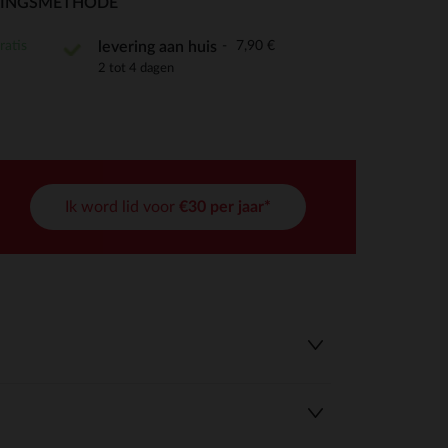
RINGSMETHODE
ratis
7,90 €
levering aan huis
2 tot 4 dagen
r wens aan te passen en te beheren, en zorgt ervoor dat aan de
Ik word lid voor
€30 per jaar*