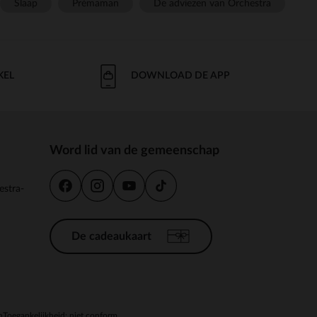
Slaap
Prémaman
De adviezen van Orchestra
KEL
DOWNLOAD DE APP
Word lid van de gemeenschap
estra-
De cadeaukaart
n
Toegankelijkheid: niet conform