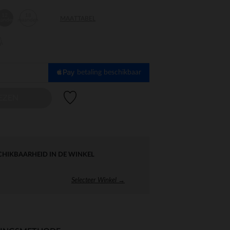
12
18
MAATTABEL
aanden
maanden
en
betaling beschikbaar
Verlanglijstje.
EZEN
CHIKBAARHEID IN DE WINKEL
Selecteer Winkel →