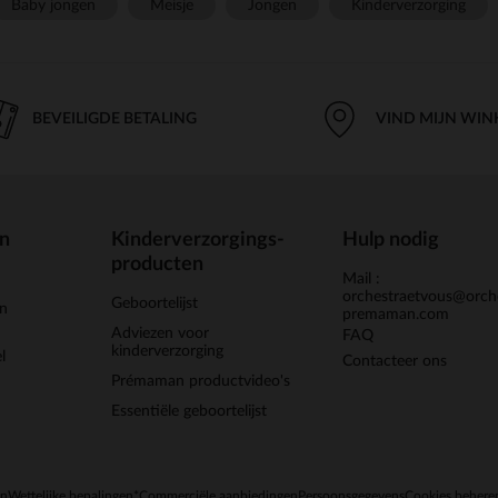
Baby jongen
Meisje
Jongen
Kinderverzorging
BEVEILIGDE BETALING
VIND MIJN WIN
en
Kinderverzorgings-
Hulp nodig
producten
Mail :
orchestraetvous@orch
Geboortelijst
jn
premaman.com
Adviezen voor
FAQ
kinderverzorging
l
Contacteer ons
Prémaman productvideo's
Essentiële geboortelijst
en
Wettelijke bepalingen
*Commerciële aanbiedingen
Persoonsgegevens
Cookies behere