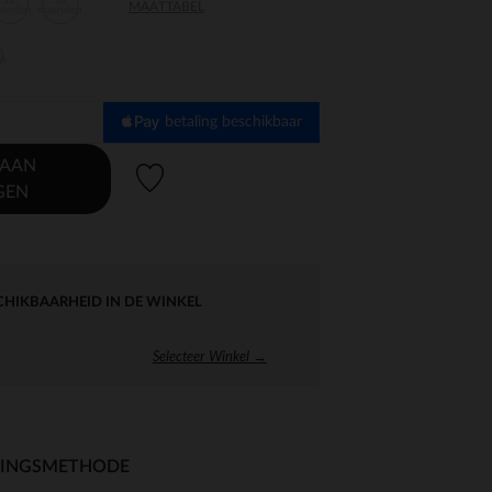
12
18
MAATTABEL
aanden
maanden
en
betaling beschikbaar
 AAN
Verlanglijstje.
GEN
CHIKBAARHEID IN DE WINKEL
Selecteer Winkel →
RINGSMETHODE