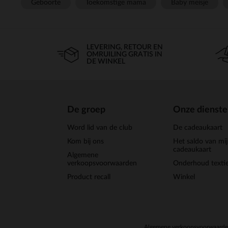
Geboorte
Toekomstige mama
Baby meisje
LEVERING, RETOUR EN
OMRUILING GRATIS IN
DE WINKEL
De groep
Onze dienst
Word lid van de club
De cadeaukaart
Kom bij ons
Het saldo van mi
cadeaukaart
Algemene
verkoopsvoorwaarden
Onderhoud textie
Product recall
Winkel
Algemene verkoopsvoorwaard