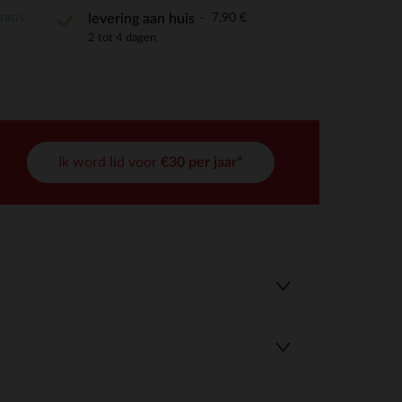
ratis
7,90 €
levering aan huis
2 tot 4 dagen
Ik word lid voor
€30 per jaar*
r wens aan te passen en te beheren, en zorgt ervoor dat aan de