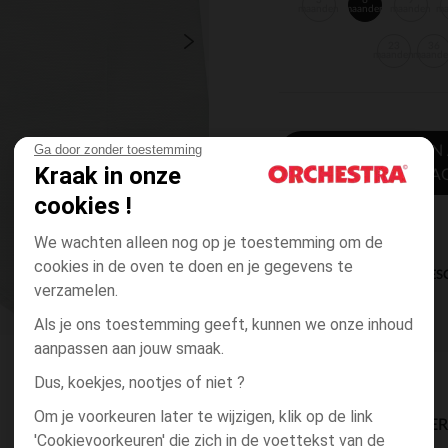
3
6
9
maanden
maanden
maanden
m
23
36
maanden
maand
Ga door zonder toestemming
TOEVOEGEN
Kraak in onze
WINKELWA
cookies !
We wachten alleen nog op je toestemming om de
cookies in de oven te doen en je gegevens te
DIRECTE BES
verzamelen.
Als je ons toestemming geeft, kunnen we onze inhoud
aanpassen aan jouw smaak.
Dus, koekjes, nootjes of niet ?
Om je voorkeuren later te wijzigen, klik op de link
BESCHIKBAARE LEVE
'Cookievoorkeuren' die zich in de voettekst van de