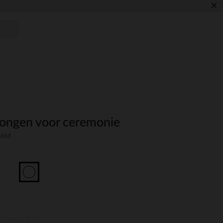
×
jongen voor ceremonie
-06M