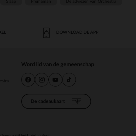
Slaap
Prémaman
De adviezen van Orchestra
KEL
DOWNLOAD DE APP
Word lid van de gemeenschap
estra-
De cadeaukaart
n
Toegankelijkheid: niet conform