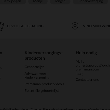
Baby jongen
Meisje
Jongen
Kinderverzorging
BEVEILIGDE BETALING
VIND MIJN WIN
en
Kinderverzorgings-
Hulp nodig
producten
Mail :
orchestraetvous@orch
Geboortelijst
jn
premaman.com
Adviezen voor
FAQ
kinderverzorging
l
Contacteer ons
Prémaman productvideo's
Essentiële geboortelijst
en
Wettelijke bepalingen
*Commerciële aanbiedingen
Persoonsgegevens
Cookies behere