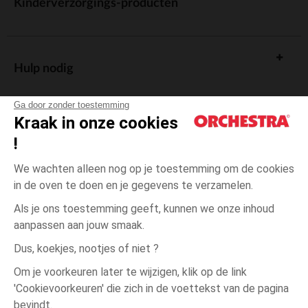
Kinderverzorgings-producten
Hulp nodig
Ga door zonder toestemming
Kraak in onze cookies
!
De cadeaukaart
We wachten alleen nog op je toestemming om de cookies
in de oven te doen en je gegevens te verzamelen.
Als je ons toestemming geeft, kunnen we onze inhoud
aanpassen aan jouw smaak.
Algemene verkoopsvoorwaarden
Dus, koekjes, nootjes of niet ?
Wettelijke bepalingen
*Commerciële aanbiedingen
Om je voorkeuren later te wijzigen, klik op de link
Persoonsgegevens
'Cookievoorkeuren' die zich in de voettekst van de pagina
3
Oranje
Oranje
maanden
Cookies beheren
bevindt.