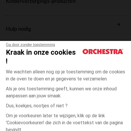
Kinderverzorgings-producten
Hulp nodig
Ga door zonder toestemming
Kraak in onze cookies
!
De cadeaukaart
We wachten alleen nog op je toestemming om de cookies
in de oven te doen en je gegevens te verzamelen.
Als je ons toestemming geeft, kunnen we onze inhoud
aanpassen aan jouw smaak.
Algemene verkoopsvoorwaarden
Dus, koekjes, nootjes of niet ?
Wettelijke bepalingen
*Commerciële aanbiedingen
Om je voorkeuren later te wijzigen, klik op de link
Persoonsgegevens
'Cookievoorkeuren' die zich in de voettekst van de pagina
15-
Ecru
Ecru
16
Cookies beheren
bevindt.