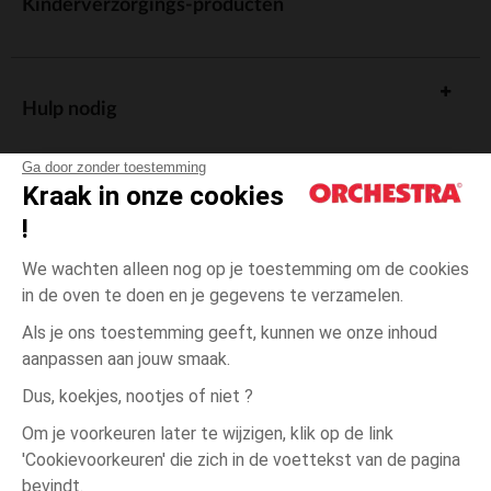
Kinderverzorgings-producten
Hulp nodig
Ga door zonder toestemming
Kraak in onze cookies
!
De cadeaukaart
We wachten alleen nog op je toestemming om de cookies
in de oven te doen en je gegevens te verzamelen.
Als je ons toestemming geeft, kunnen we onze inhoud
aanpassen aan jouw smaak.
Algemene verkoopsvoorwaarden
Dus, koekjes, nootjes of niet ?
Wettelijke bepalingen
*Commerciële aanbiedingen
Om je voorkeuren later te wijzigen, klik op de link
Persoonsgegevens
'Cookievoorkeuren' die zich in de voettekst van de pagina
15-
Ecru
Ecru
16
Cookies beheren
bevindt.