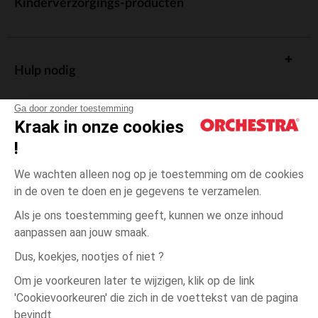
Kinderverzorgings-producten
Hulp nodig
Ga door zonder toestemming
Kraak in onze cookies
!
De cadeaukaart
We wachten alleen nog op je toestemming om de cookies
in de oven te doen en je gegevens te verzamelen.
Als je ons toestemming geeft, kunnen we onze inhoud
aanpassen aan jouw smaak.
Algemene verkoopsvoorwaarden
Dus, koekjes, nootjes of niet ?
Wettelijke bepalingen
*Commerciële aanbiedingen
Om je voorkeuren later te wijzigen, klik op de link
Persoonsgegevens
'Cookievoorkeuren' die zich in de voettekst van de pagina
3
Ecru
Ecru
maanden
Cookies beheren
bevindt.