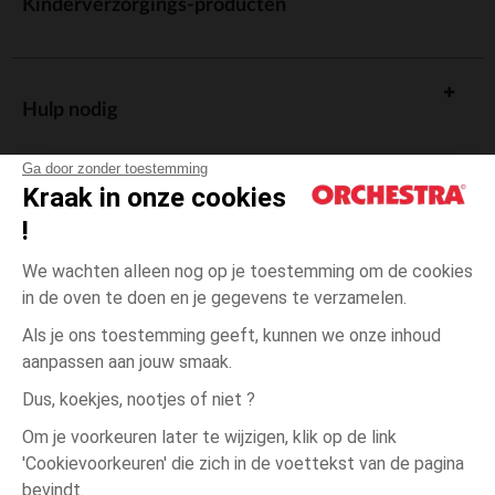
Kinderverzorgings-producten
Hulp nodig
Ga door zonder toestemming
Kraak in onze cookies
!
De cadeaukaart
We wachten alleen nog op je toestemming om de cookies
in de oven te doen en je gegevens te verzamelen.
Als je ons toestemming geeft, kunnen we onze inhoud
aanpassen aan jouw smaak.
Algemene verkoopsvoorwaarden
Dus, koekjes, nootjes of niet ?
Wettelijke bepalingen
*Commerciële aanbiedingen
Om je voorkeuren later te wijzigen, klik op de link
Persoonsgegevens
'Cookievoorkeuren' die zich in de voettekst van de pagina
gris
gris chiné
3
chiné
maanden
Cookies beheren
foncé
bevindt.
foncé