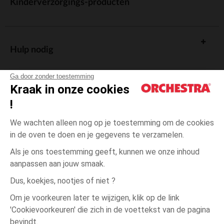
Kinderverzorgings-producten
Hulp nodig
Ga door zonder toestemming
Kraak in onze cookies
!
De cadeaukaart
We wachten alleen nog op je toestemming om de cookies
in de oven te doen en je gegevens te verzamelen.
Als je ons toestemming geeft, kunnen we onze inhoud
aanpassen aan jouw smaak.
Algemene verkoopsvoorwaarden
Dus, koekjes, nootjes of niet ?
Wettelijke bepalingen
*Commerciële aanbiedingen
Om je voorkeuren later te wijzigen, klik op de link
Persoonsgegevens
'Cookievoorkeuren' die zich in de voettekst van de pagina
3
Roze
Roze
maanden
Cookies beheren
bevindt.