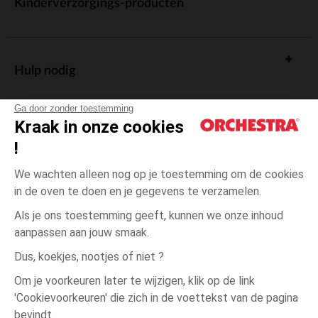
Kinderverzorgings-producten
Hulp nodig
Ga door zonder toestemming
Kraak in onze cookies
!
De cadeaukaart
We wachten alleen nog op je toestemming om de cookies
in de oven te doen en je gegevens te verzamelen.
Als je ons toestemming geeft, kunnen we onze inhoud
aanpassen aan jouw smaak.
Algemene verkoopsvoorwaarden
Dus, koekjes, nootjes of niet ?
Wettelijke bepalingen
*Commerciële aanbiedingen
Om je voorkeuren later te wijzigen, klik op de link
Persoonsgegevens
'Cookievoorkeuren' die zich in de voettekst van de pagina
6
Beige
Beige
maanden
Cookies beheren
bevindt.