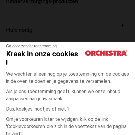
Kinderverzorgings-producten
Hulp nodig
Ga door zonder toestemming
Kraak in onze cookies
!
De cadeaukaart
We wachten alleen nog op je toestemming om de cookies
in de oven te doen en je gegevens te verzamelen.
Als je ons toestemming geeft, kunnen we onze inhoud
aanpassen aan jouw smaak.
Algemene verkoopsvoorwaarden
Dus, koekjes, nootjes of niet ?
Wettelijke bepalingen
*Commerciële aanbiedingen
Om je voorkeuren later te wijzigen, klik op de link
Persoonsgegevens
'Cookievoorkeuren' die zich in de voettekst van de pagina
6
Roze
Roze
maanden
Cookies beheren
bevindt.