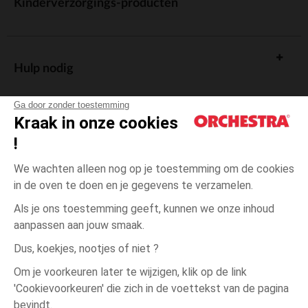
Kinderverzorgings-producten
Hulp nodig
Ga door zonder toestemming
Kraak in onze cookies
!
De cadeaukaart
We wachten alleen nog op je toestemming om de cookies
in de oven te doen en je gegevens te verzamelen.
Als je ons toestemming geeft, kunnen we onze inhoud
aanpassen aan jouw smaak.
Algemene verkoopsvoorwaarden
Dus, koekjes, nootjes of niet ?
Wettelijke bepalingen
*Commerciële aanbiedingen
Om je voorkeuren later te wijzigen, klik op de link
Persoonsgegevens
'Cookievoorkeuren' die zich in de voettekst van de pagina
3
Ecru
Ecru
maanden
Cookies beheren
bevindt.