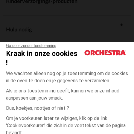
Kinderverzorgings-producten
Hulp nodig
Ga door zonder toestemming
Kraak in onze cookies
!
De cadeaukaart
We wachten alleen nog op je toestemming om de cookies
in de oven te doen en je gegevens te verzamelen.
Als je ons toestemming geeft, kunnen we onze inhoud
aanpassen aan jouw smaak.
Algemene verkoopsvoorwaarden
Dus, koekjes, nootjes of niet ?
Wettelijke bepalingen
*Commerciële aanbiedingen
Om je voorkeuren later te wijzigen, klik op de link
Persoonsgegevens
'Cookievoorkeuren' die zich in de voettekst van de pagina
6
Blauw
Blauw
maanden
Cookies beheren
bevindt.