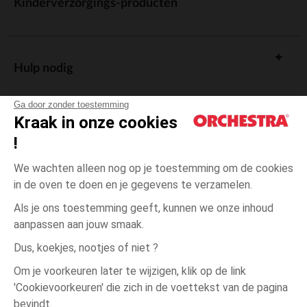
Kinderverzorgings-producten
Hulp nodig
Ga door zonder toestemming
Kraak in onze cookies
!
De cadeaukaart
We wachten alleen nog op je toestemming om de cookies
in de oven te doen en je gegevens te verzamelen.
Als je ons toestemming geeft, kunnen we onze inhoud
aanpassen aan jouw smaak.
Algemene verkoopsvoorwaarden
Dus, koekjes, nootjes of niet ?
Wettelijke bepalingen
*Commerciële aanbiedingen
Om je voorkeuren later te wijzigen, klik op de link
Persoonsgegevens
'Cookievoorkeuren' die zich in de voettekst van de pagina
3
Beige
Beige
maanden
Cookies beheren
bevindt.