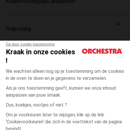
Kinderverzorgings-producten
Hulp nodig
Ga door zonder toestemming
Kraak in onze cookies
!
De cadeaukaart
We wachten alleen nog op je toestemming om de cookies
in de oven te doen en je gegevens te verzamelen.
Als je ons toestemming geeft, kunnen we onze inhoud
aanpassen aan jouw smaak.
Algemene verkoopsvoorwaarden
Dus, koekjes, nootjes of niet ?
Wettelijke bepalingen
*Commerciële aanbiedingen
Om je voorkeuren later te wijzigen, klik op de link
Persoonsgegevens
'Cookievoorkeuren' die zich in de voettekst van de pagina
3
Beige
Beige
maanden
Cookies beheren
bevindt.