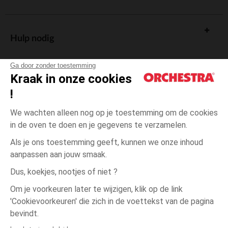
Hulp nodig
Ga door zonder toestemming
Kraak in onze cookies
!
De cadeaukaart
We wachten alleen nog op je toestemming om de cookies
in de oven te doen en je gegevens te verzamelen.
Als je ons toestemming geeft, kunnen we onze inhoud
aanpassen aan jouw smaak.
Algemene verkoopsvoorwaarden
Dus, koekjes, nootjes of niet ?
Wettelijke bepalingen
*Commerciële aanbiedingen
Om je voorkeuren later te wijzigen, klik op de link
Persoonsgegevens
'Cookievoorkeuren' die zich in de voettekst van de pagina
3
Ecru
Ecru
maanden
Cookies beheren
bevindt.
Toegankelijkheid: niet conform