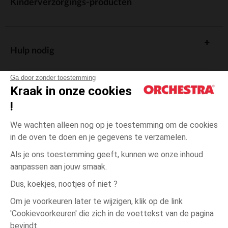
Kinderverzorgings-producten
Hulp nodig
Ga door zonder toestemming
Kraak in onze cookies
!
De cadeaukaart
We wachten alleen nog op je toestemming om de cookies
in de oven te doen en je gegevens te verzamelen.
Als je ons toestemming geeft, kunnen we onze inhoud
aanpassen aan jouw smaak.
Algemene verkoopsvoorwaarden
Dus, koekjes, nootjes of niet ?
Wettelijke bepalingen
*Commerciële aanbiedingen
Om je voorkeuren later te wijzigen, klik op de link
Persoonsgegevens
'Cookievoorkeuren' die zich in de voettekst van de pagina
3
Roze
Roze
maanden
Cookies beheren
bevindt.