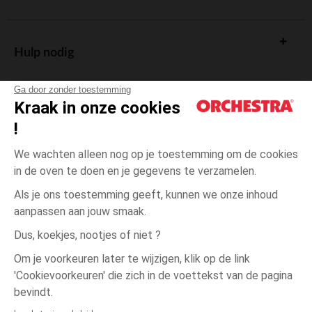
Hulp nodig
Ga door zonder toestemming
Kraak in onze cookies
!
De cadeaukaart
We wachten alleen nog op je toestemming om de cookies
in de oven te doen en je gegevens te verzamelen.
Als je ons toestemming geeft, kunnen we onze inhoud
aanpassen aan jouw smaak.
Algemene verkoopsvoorwaarden
Dus, koekjes, nootjes of niet ?
Wettelijke bepalingen
*Commerciële aanbiedingen
Om je voorkeuren later te wijzigen, klik op de link
Persoonsgegevens
'Cookievoorkeuren' die zich in de voettekst van de pagina
3
Ecru
Ecru
maanden
Cookies beheren
bevindt.
Toegankelijkheid: niet conform