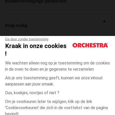
Kinderverzorgings-producten
Hulp nodig
Ga door zonder toestemming
Kraak in onze cookies
!
De cadeaukaart
We wachten alleen nog op je toestemming om de cookies
in de oven te doen en je gegevens te verzamelen.
Als je ons toestemming geeft, kunnen we onze inhoud
aanpassen aan jouw smaak.
Algemene verkoopsvoorwaarden
Dus, koekjes, nootjes of niet ?
Wettelijke bepalingen
*Commerciële aanbiedingen
Om je voorkeuren later te wijzigen, klik op de link
Persoonsgegevens
'Cookievoorkeuren' die zich in de voettekst van de pagina
6
Beige
Beige
maanden
Cookies beheren
bevindt.