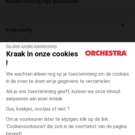
Kinderverzorgings-producten
Hulp nodig
Ga door zonder toestemming
Kraak in onze cookies
!
De cadeaukaart
We wachten alleen nog op je toestemming om de cookies
in de oven te doen en je gegevens te verzamelen.
Als je ons toestemming geeft, kunnen we onze inhoud
aanpassen aan jouw smaak.
Algemene verkoopsvoorwaarden
Dus, koekjes, nootjes of niet ?
Wettelijke bepalingen
*Commerciële aanbiedingen
Om je voorkeuren later te wijzigen, klik op de link
Persoonsgegevens
'Cookievoorkeuren' die zich in de voettekst van de pagina
6
Ecru
Ecru
maanden
Cookies beheren
bevindt.