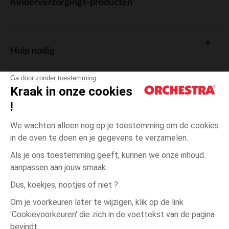
Kinderverzorgings-producten
Hulp nodig
Ga door zonder toestemming
Kraak in onze cookies
!
De cadeaukaart
We wachten alleen nog op je toestemming om de cookies
in de oven te doen en je gegevens te verzamelen.
Als je ons toestemming geeft, kunnen we onze inhoud
aanpassen aan jouw smaak.
Algemene verkoopsvoorwaarden
Dus, koekjes, nootjes of niet ?
Wettelijke bepalingen
*Commerciële aanbiedingen
Om je voorkeuren later te wijzigen, klik op de link
Persoonsgegevens
'Cookievoorkeuren' die zich in de voettekst van de pagina
3
Blauw
Blauw
maanden
Cookies beheren
bevindt.