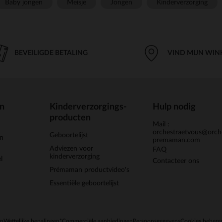
Baby jongen
Meisje
Jongen
Kinderverzorging
BEVEILIGDE BETALING
VIND MIJN WIN
en
Kinderverzorgings-
Hulp nodig
producten
Mail :
orchestraetvous@orch
Geboortelijst
jn
premaman.com
Adviezen voor
FAQ
kinderverzorging
l
Contacteer ons
Prémaman productvideo's
Essentiële geboortelijst
en
Wettelijke bepalingen
*Commerciële aanbiedingen
Persoonsgegevens
Cookies behere