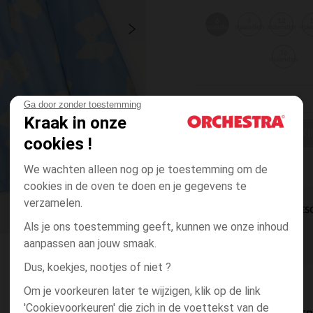
6
9
12
maanden
maanden
maanden
maa
36
maanden
Ga door zonder toestemming
Kraak in onze
EEN MAAT KI
cookies !
We wachten alleen nog op je toestemming om de
cookies in de oven te doen en je gegevens te
verzamelen.
DIRECTE BES
Als je ons toestemming geeft, kunnen we onze inhoud
aanpassen aan jouw smaak.
Dus, koekjes, nootjes of niet ?
Om je voorkeuren later te wijzigen, klik op de link
'Cookievoorkeuren' die zich in de voettekst van de