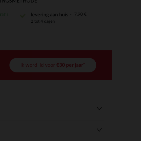
RINGSMETHODE
ratis
7,90 €
levering aan huis
2 tot 4 dagen
r wens aan te passen en te beheren, en zorgt ervoor dat aan de
Ik word lid voor
€30 per jaar*