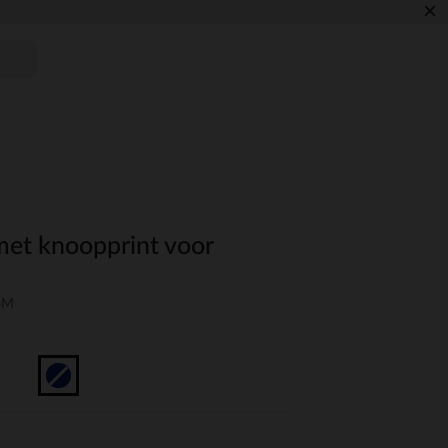
×
met knoopprint voor
06M