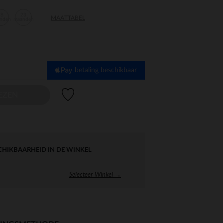
18
23
MAATTABEL
nden
maanden
betaling beschikbaar
Verlanglijstje.
EZEN
CHIKBAARHEID IN DE WINKEL
Selecteer Winkel →