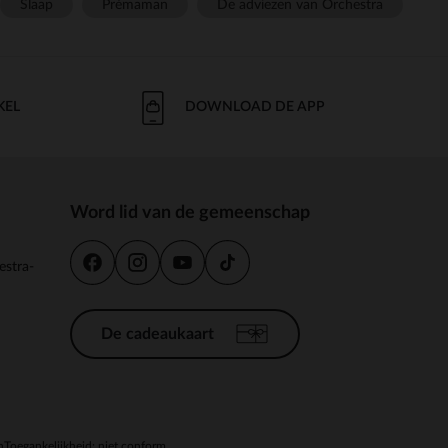
Slaap
Prémaman
De adviezen van Orchestra
KEL
DOWNLOAD DE APP
Word lid van de gemeenschap
estra-
De cadeaukaart
n
Toegankelijkheid: niet conform