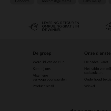
Geboorte
Toekomstige mama
Baby meisje
LEVERING, RETOUR EN
OMRUILING GRATIS IN
DE WINKEL
De groep
Onze dienst
Word lid van de club
De cadeaukaart
Kom bij ons
Het saldo van mi
cadeaukaart
Algemene
verkoopsvoorwaarden
Onderhoud textie
Product recall
Winkel
Algemene verkoopsvoorwaard