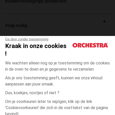
Kinderverzorgings-producten
Hulp nodig
Ga door zonder toestemming
Kraak in onze cookies
!
De cadeaukaart
We wachten alleen nog op je toestemming om de cookies
in de oven te doen en je gegevens te verzamelen.
Als je ons toestemming geeft, kunnen we onze inhoud
aanpassen aan jouw smaak.
Algemene verkoopsvoorwaarden
Dus, koekjes, nootjes of niet ?
Wettelijke bepalingen
*Commerciële aanbiedingen
Om je voorkeuren later te wijzigen, klik op de link
Persoonsgegevens
'Cookievoorkeuren' die zich in de voettekst van de pagina
3
Ecru
Ecru
maanden
Cookies beheren
bevindt.