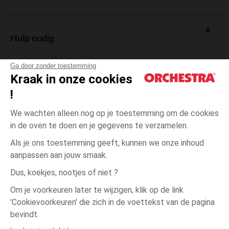
Hulp nodig
Ga door zonder toestemming
Kraak in onze cookies
!
De cadeaukaart
We wachten alleen nog op je toestemming om de cookies
in de oven te doen en je gegevens te verzamelen.
Als je ons toestemming geeft, kunnen we onze inhoud
aanpassen aan jouw smaak.
Algemene verkoopsvoorwaarden
Dus, koekjes, nootjes of niet ?
Wettelijke bepalingen
*Commerciële aanbiedingen
Om je voorkeuren later te wijzigen, klik op de link
Persoonsgegevens
'Cookievoorkeuren' die zich in de voettekst van de pagina
3
Blauw
Blauw
maanden
Cookies beheren
bevindt.
Toegankelijkheid: niet conform