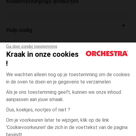
Kinderverzorgings-producten
Hulp nodig
Ga door zonder toestemming
Kraak in onze cookies
!
De cadeaukaart
We wachten alleen nog op je toestemming om de cookies
in de oven te doen en je gegevens te verzamelen.
Als je ons toestemming geeft, kunnen we onze inhoud
aanpassen aan jouw smaak.
Algemene verkoopsvoorwaarden
Dus, koekjes, nootjes of niet ?
Wettelijke bepalingen
*Commerciële aanbiedingen
Om je voorkeuren later te wijzigen, klik op de link
Persoonsgegevens
'Cookievoorkeuren' die zich in de voettekst van de pagina
3
Groen
Groen
maanden
Cookies beheren
bevindt.