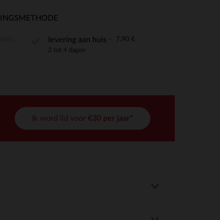
RINGSMETHODE
ratis
7,90 €
levering aan huis
2 tot 4 dagen
r wens aan te passen en te beheren, en zorgt ervoor dat aan de
Ik word lid voor
€30 per jaar*