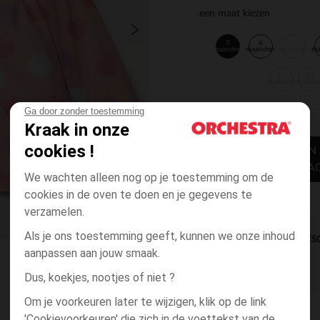
een maat kiezen
3
6
9
maanden
maanden
maanden
m
23
36
maanden
maand
Ga door zonder toestemming
Kraak in onze
cookies !
TOEVOEGEN
WINKELWA
We wachten alleen nog op je toestemming om de
cookies in de oven te doen en je gegevens te
verzamelen.
Als je ons toestemming geeft, kunnen we onze inhoud
DIRECTE BES
aanpassen aan jouw smaak.
Dus, koekjes, nootjes of niet ?
Om je voorkeuren later te wijzigen, klik op de link
'Cookievoorkeuren' die zich in de voettekst van de