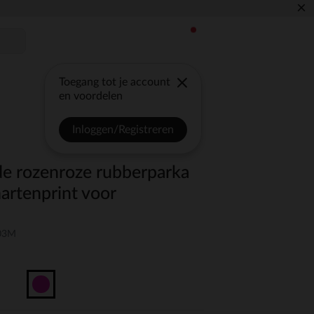
×
Toegang tot je account
en voordelen
Inloggen/Registreren
e rozenroze rubberparka
artenprint voor
-03M