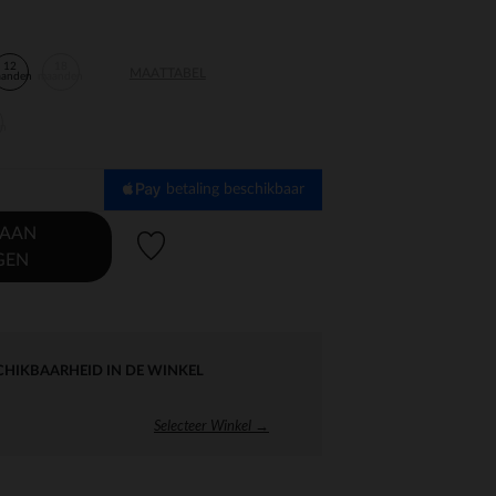
12
18
MAATTABEL
aanden
maanden
en
betaling beschikbaar
 AAN
Verlanglijstje.
GEN
CHIKBAARHEID IN DE WINKEL
Selecteer Winkel →