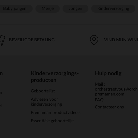
Baby jongen
Meisje
Jongen
Kinderverzorging
BEVEILIGDE BETALING
VIND MIJN WIN
en
Kinderverzorgings-
Hulp nodig
producten
Mail :
orchestraetvous@orch
Geboortelijst
jn
premaman.com
Adviezen voor
FAQ
kinderverzorging
l
Contacteer ons
Prémaman productvideo's
Essentiële geboortelijst