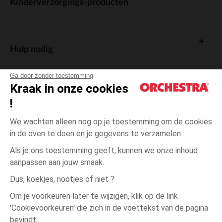
Kinderverzorgings-producten
Hulp nodig
Ga door zonder toestemming
Kraak in onze cookies
!
De cadeaukaart
We wachten alleen nog op je toestemming om de cookies
in de oven te doen en je gegevens te verzamelen.
Als je ons toestemming geeft, kunnen we onze inhoud
aanpassen aan jouw smaak.
Algemene verkoopsvoorwaarden
Dus, koekjes, nootjes of niet ?
Wettelijke bepalingen
*Commerciële aanbiedingen
Om je voorkeuren later te wijzigen, klik op de link
Persoonsgegevens
'Cookievoorkeuren' die zich in de voettekst van de pagina
3
Roze
Roze
maanden
Cookies beheren
bevindt.