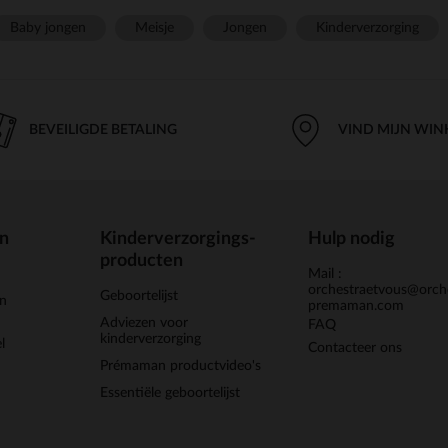
Baby jongen
Meisje
Jongen
Kinderverzorging
BEVEILIGDE BETALING
VIND MIJN WIN
en
Kinderverzorgings-
Hulp nodig
producten
Mail :
orchestraetvous@orch
Geboortelijst
jn
premaman.com
Adviezen voor
FAQ
kinderverzorging
l
Contacteer ons
Prémaman productvideo's
Essentiële geboortelijst