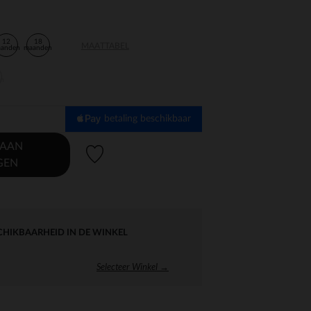
12
18
MAATTABEL
aanden
maanden
en
betaling beschikbaar
 AAN
Verlanglijstje.
GEN
CHIKBAARHEID IN DE WINKEL
Selecteer Winkel →