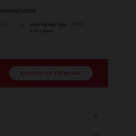
RINGSMETHODE
ratis
7,90 €
levering aan huis
2 tot 4 dagen
r wens aan te passen en te beheren, en zorgt ervoor dat aan de
Ik word lid voor
€30 per jaar*