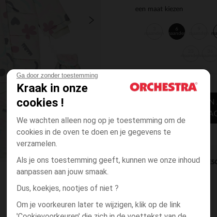
een maat kiezen
3
6
9
maanden
maanden
maanden
m
23
36
maanden
maand
Ga door zonder toestemming
Kraak in onze
cookies !
TOEVOEGEN
WINKELWA
We wachten alleen nog op je toestemming om de
cookies in de oven te doen en je gegevens te
verzamelen.
Als je ons toestemming geeft, kunnen we onze inhoud
DIRECTE BES
aanpassen aan jouw smaak.
Dus, koekjes, nootjes of niet ?
Om je voorkeuren later te wijzigen, klik op de link
'Cookievoorkeuren' die zich in de voettekst van de