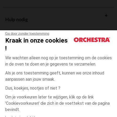
Hulp nodig
Ga door zonder toestemming
Kraak in onze cookies
!
De cadeaukaart
We wachten alleen nog op je toestemming om de cookies
in de oven te doen en je gegevens te verzamelen.
Als je ons toestemming geeft, kunnen we onze inhoud
aanpassen aan jouw smaak.
Algemene verkoopsvoorwaarden
Dus, koekjes, nootjes of niet ?
Wettelijke bepalingen
*Commerciële aanbiedingen
Om je voorkeuren later te wijzigen, klik op de link
Persoonsgegevens
'Cookievoorkeuren' die zich in de voettekst van de pagina
3
Ecru
Ecru
maanden
Cookies beheren
bevindt.
Toegankelijkheid: niet conform