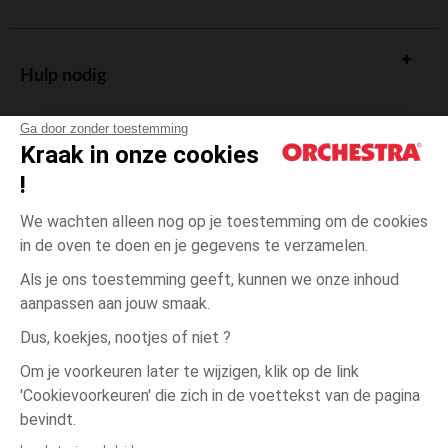
Hulp nodig
Ga door zonder toestemming
Kraak in onze cookies
!
De cadeaukaart
We wachten alleen nog op je toestemming om de cookies
in de oven te doen en je gegevens te verzamelen.
Als je ons toestemming geeft, kunnen we onze inhoud
aanpassen aan jouw smaak.
Algemene verkoopsvoorwaarden
Dus, koekjes, nootjes of niet ?
Wettelijke bepalingen
*Commerciële aanbiedingen
Om je voorkeuren later te wijzigen, klik op de link
Persoonsgegevens
'Cookievoorkeuren' die zich in de voettekst van de pagina
3
Paars
Paars
maanden
Cookies beheren
bevindt.
Toegankelijkheid: niet conform