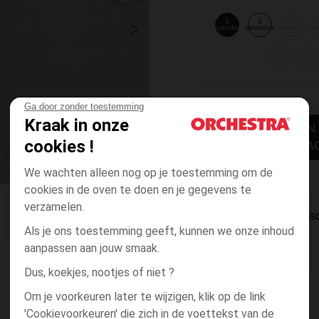
3
6
9
maanden
maanden
maanden
m
23
36
maanden
maand
Ga door zonder toestemming
Kraak in onze
TOEVOEGEN
cookies !
WINKELWA
We wachten alleen nog op je toestemming om de
cookies in de oven te doen en je gegevens te
verzamelen.
DIRECTE BES
Als je ons toestemming geeft, kunnen we onze inhoud
aanpassen aan jouw smaak.
Dus, koekjes, nootjes of niet ?
Om je voorkeuren later te wijzigen, klik op de link
'Cookievoorkeuren' die zich in de voettekst van de