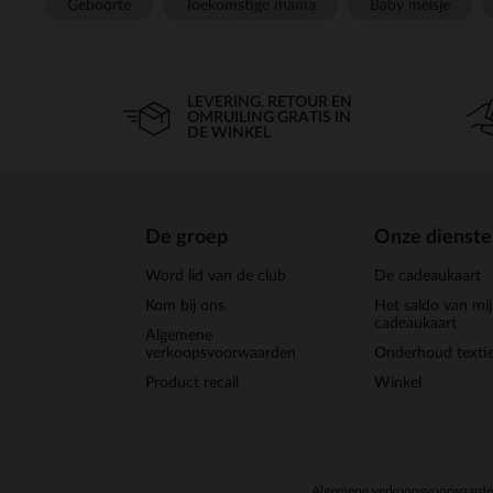
Geboorte
Toekomstige mama
Baby meisje
LEVERING, RETOUR EN
OMRUILING GRATIS IN
DE WINKEL
De groep
Onze dienst
Word lid van de club
De cadeaukaart
Kom bij ons
Het saldo van mi
cadeaukaart
Algemene
verkoopsvoorwaarden
Onderhoud textie
Product recall
Winkel
Algemene verkoopsvoorwaard