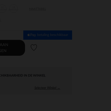
12
18
MAATTABEL
aanden
maanden
en
betaling beschikbaar
 AAN
Verlanglijstje.
GEN
CHIKBAARHEID IN DE WINKEL
Selecteer Winkel →