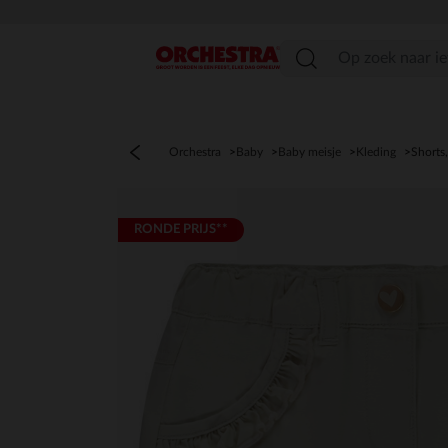
menu
Orchestra
Baby
Baby meisje
Kleding
Shorts
RONDE PRIJS**