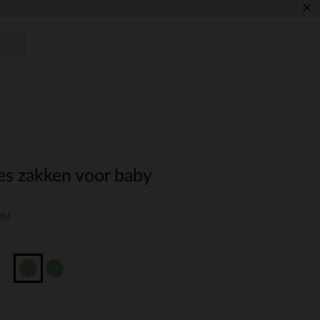
×
es zakken voor baby
03M