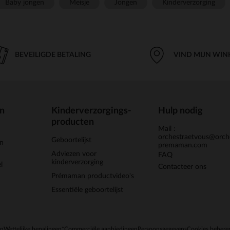
Baby jongen
Meisje
Jongen
Kinderverzorging
BEVEILIGDE BETALING
VIND MIJN WIN
en
Kinderverzorgings-
Hulp nodig
producten
Mail :
orchestraetvous@orch
Geboortelijst
jn
premaman.com
Adviezen voor
FAQ
kinderverzorging
l
Contacteer ons
Prémaman productvideo's
Essentiële geboortelijst
en
Wettelijke bepalingen
*Commerciële aanbiedingen
Persoonsgegevens
Cookies behere