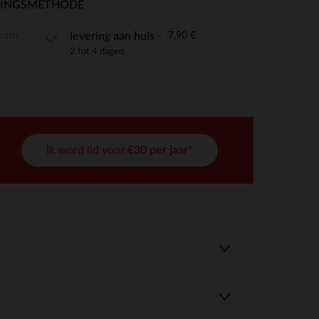
RINGSMETHODE
ratis
7,90 €
levering aan huis
2 tot 4 dagen
r wens aan te passen en te beheren, en zorgt ervoor dat aan de
Ik word lid voor
€30 per jaar*