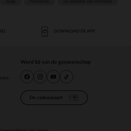
Slaap
Prémaman
De adviezen van Orchestra
KEL
DOWNLOAD DE APP
Word lid van de gemeenschap
estra-
De cadeaukaart
n
Toegankelijkheid: niet conform