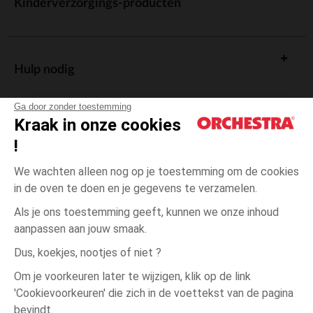
Kinderverzorgings-producten
Hulp nodig
Ga door zonder toestemming
Kraak in onze cookies
!
De cadeaukaart
We wachten alleen nog op je toestemming om de cookies
in de oven te doen en je gegevens te verzamelen.
Als je ons toestemming geeft, kunnen we onze inhoud
aanpassen aan jouw smaak.
Algemene verkoopsvoorwaarden
Dus, koekjes, nootjes of niet ?
Wettelijke bepalingen
*Commerciële aanbiedingen
Om je voorkeuren later te wijzigen, klik op de link
Persoonsgegevens
'Cookievoorkeuren' die zich in de voettekst van de pagina
3
Roze
Roze
maanden
Cookies beheren
bevindt.