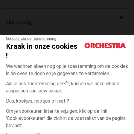
Hulp nodig
Ga door zonder toestemming
Kraak in onze cookies
!
De cadeaukaart
We wachten alleen nog op je toestemming om de cookies
in de oven te doen en je gegevens te verzamelen.
Als je ons toestemming geeft, kunnen we onze inhoud
aanpassen aan jouw smaak.
Algemene verkoopsvoorwaarden
Dus, koekjes, nootjes of niet ?
Wettelijke bepalingen
*Commerciële aanbiedingen
Om je voorkeuren later te wijzigen, klik op de link
Persoonsgegevens
'Cookievoorkeuren' die zich in de voettekst van de pagina
3
Blauw
Blauw
maanden
Cookies beheren
bevindt.
Toegankelijkheid: niet conform