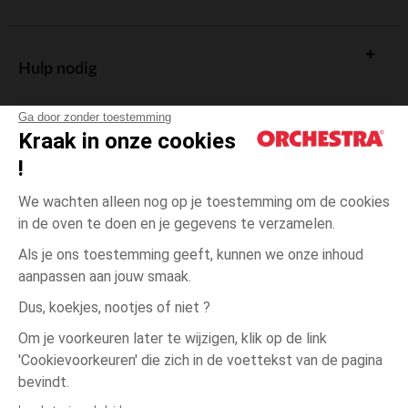
Hulp nodig
Ga door zonder toestemming
Kraak in onze cookies
!
De cadeaukaart
We wachten alleen nog op je toestemming om de cookies
in de oven te doen en je gegevens te verzamelen.
Als je ons toestemming geeft, kunnen we onze inhoud
aanpassen aan jouw smaak.
Algemene verkoopsvoorwaarden
Dus, koekjes, nootjes of niet ?
Wettelijke bepalingen
*Commerciële aanbiedingen
Om je voorkeuren later te wijzigen, klik op de link
Persoonsgegevens
'Cookievoorkeuren' die zich in de voettekst van de pagina
12
Roze
Roze
maanden
Cookies beheren
bevindt.
Toegankelijkheid: niet conform