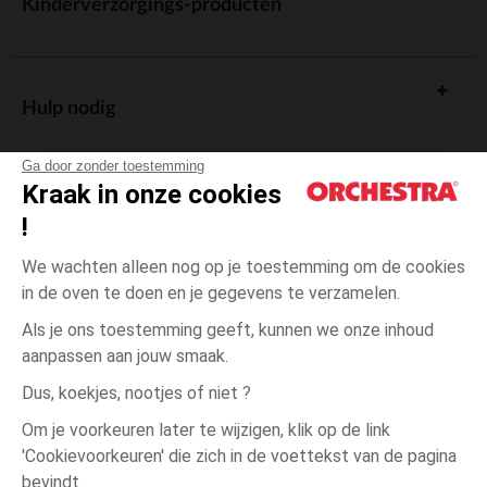
Kinderverzorgings-producten
Hulp nodig
Ga door zonder toestemming
Kraak in onze cookies
!
De cadeaukaart
We wachten alleen nog op je toestemming om de cookies
in de oven te doen en je gegevens te verzamelen.
Als je ons toestemming geeft, kunnen we onze inhoud
aanpassen aan jouw smaak.
Algemene verkoopsvoorwaarden
Dus, koekjes, nootjes of niet ?
Wettelijke bepalingen
*Commerciële aanbiedingen
Om je voorkeuren later te wijzigen, klik op de link
Persoonsgegevens
'Cookievoorkeuren' die zich in de voettekst van de pagina
6
Ecru
Ecru
maanden
Cookies beheren
bevindt.