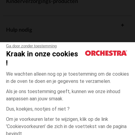
Kinderverzorgings-producten
Hulp nodig
Ga door zonder toestemming
Kraak in onze cookies
!
De cadeaukaart
We wachten alleen nog op je toestemming om de cookies
in de oven te doen en je gegevens te verzamelen.
Als je ons toestemming geeft, kunnen we onze inhoud
aanpassen aan jouw smaak.
Algemene verkoopsvoorwaarden
Dus, koekjes, nootjes of niet ?
Wettelijke bepalingen
*Commerciële aanbiedingen
Om je voorkeuren later te wijzigen, klik op de link
Persoonsgegevens
'Cookievoorkeuren' die zich in de voettekst van de pagina
3
Beige
Beige
maanden
Cookies beheren
bevindt.