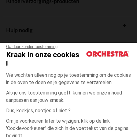
Kinderverzorgings-producten
Hulp nodig
Ga door zonder toestemming
Kraak in onze cookies
!
De cadeaukaart
We wachten alleen nog op je toestemming om de cookies
in de oven te doen en je gegevens te verzamelen.
Als je ons toestemming geeft, kunnen we onze inhoud
aanpassen aan jouw smaak.
Algemene verkoopsvoorwaarden
Dus, koekjes, nootjes of niet ?
Wettelijke bepalingen
*Commerciële aanbiedingen
Om je voorkeuren later te wijzigen, klik op de link
Persoonsgegevens
'Cookievoorkeuren' die zich in de voettekst van de pagina
12
Beige
Beige
maanden
Cookies beheren
bevindt.