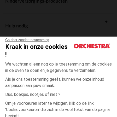
Kinderverzorgings-producten
Hulp nodig
Ga door zonder toestemming
Kraak in onze cookies
!
De cadeaukaart
We wachten alleen nog op je toestemming om de cookies
in de oven te doen en je gegevens te verzamelen.
Als je ons toestemming geeft, kunnen we onze inhoud
aanpassen aan jouw smaak.
Algemene verkoopsvoorwaarden
Dus, koekjes, nootjes of niet ?
Wettelijke bepalingen
*Commerciële aanbiedingen
Om je voorkeuren later te wijzigen, klik op de link
Persoonsgegevens
'Cookievoorkeuren' die zich in de voettekst van de pagina
3
Beige
Beige
maanden
Cookies beheren
bevindt.