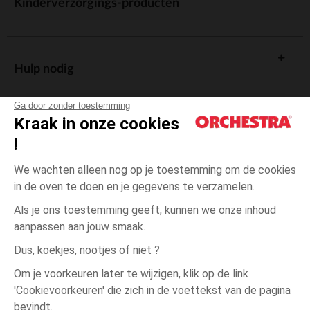
Kinderverzorgings-producten
Hulp nodig
Ga door zonder toestemming
Kraak in onze cookies
!
De cadeaukaart
We wachten alleen nog op je toestemming om de cookies
in de oven te doen en je gegevens te verzamelen.
Als je ons toestemming geeft, kunnen we onze inhoud
aanpassen aan jouw smaak.
Algemene verkoopsvoorwaarden
Dus, koekjes, nootjes of niet ?
Wettelijke bepalingen
*Commerciële aanbiedingen
Om je voorkeuren later te wijzigen, klik op de link
Persoonsgegevens
'Cookievoorkeuren' die zich in de voettekst van de pagina
3
Bleu
Bleu
maanden
Cookies beheren
bevindt.