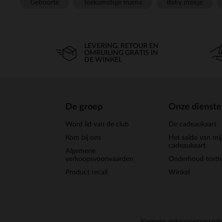
Geboorte
Toekomstige mama
Baby meisje
LEVERING, RETOUR EN
OMRUILING GRATIS IN
DE WINKEL
De groep
Onze dienst
Word lid van de club
De cadeaukaart
Kom bij ons
Het saldo van mi
cadeaukaart
Algemene
verkoopsvoorwaarden
Onderhoud textie
Product recall
Winkel
Algemene verkoopsvoorwaard