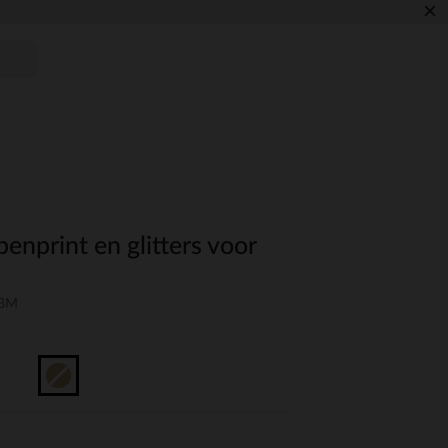
×
enprint en glitters voor
03M