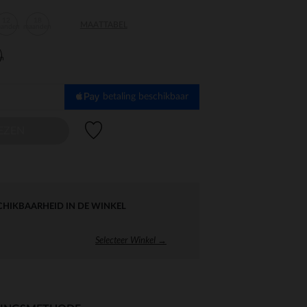
12
18
MAATTABEL
aanden
maanden
en
betaling beschikbaar
Verlanglijstje.
EZEN
CHIKBAARHEID IN DE WINKEL
Selecteer Winkel →