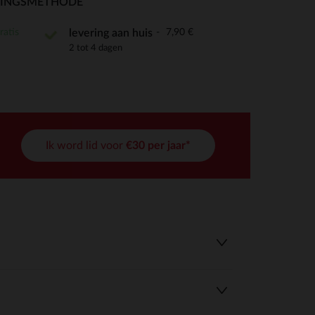
RINGSMETHODE
ratis
7,90 €
levering aan huis
2 tot 4 dagen
r wens aan te passen en te beheren, en zorgt ervoor dat aan de
Ik word lid voor
€30 per jaar*