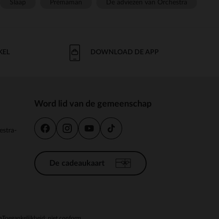
Slaap
Prémaman
De adviezen van Orchestra
KEL
DOWNLOAD DE APP
Word lid van de gemeenschap
estra-
De cadeaukaart
n
Toegankelijkheid: niet conform