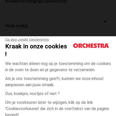
Kinderverzorgings-producten
Hulp nodig
Ga door zonder toestemming
Kraak in onze cookies
!
De cadeaukaart
We wachten alleen nog op je toestemming om de cookies
in de oven te doen en je gegevens te verzamelen.
Als je ons toestemming geeft, kunnen we onze inhoud
aanpassen aan jouw smaak.
Algemene verkoopsvoorwaarden
Dus, koekjes, nootjes of niet ?
Wettelijke bepalingen
*Commerciële aanbiedingen
Om je voorkeuren later te wijzigen, klik op de link
Persoonsgegevens
'Cookievoorkeuren' die zich in de voettekst van de pagina
12
Beige
Beige
maanden
Cookies beheren
bevindt.