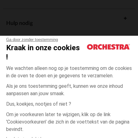
Hulp nodig
Ga door zonder toestemming
Kraak in onze cookies
!
De cadeaukaart
We wachten alleen nog op je toestemming om de cookies
in de oven te doen en je gegevens te verzamelen.
Als je ons toestemming geeft, kunnen we onze inhoud
aanpassen aan jouw smaak.
Algemene verkoopsvoorwaarden
Dus, koekjes, nootjes of niet ?
Wettelijke bepalingen
*Commerciële aanbiedingen
Om je voorkeuren later te wijzigen, klik op de link
Persoonsgegevens
'Cookievoorkeuren' die zich in de voettekst van de pagina
3
Beige
Beige
maanden
Cookies beheren
bevindt.
Toegankelijkheid: niet conform