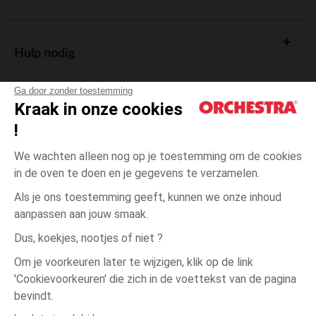
Hulp nodig
Ga door zonder toestemming
Kraak in onze cookies
!
De cadeaukaart
We wachten alleen nog op je toestemming om de cookies
in de oven te doen en je gegevens te verzamelen.
Als je ons toestemming geeft, kunnen we onze inhoud
aanpassen aan jouw smaak.
Algemene verkoopsvoorwaarden
Dus, koekjes, nootjes of niet ?
Wettelijke bepalingen
*Commerciële aanbiedingen
Om je voorkeuren later te wijzigen, klik op de link
Persoonsgegevens
'Cookievoorkeuren' die zich in de voettekst van de pagina
3
Ecru
Ecru
maanden
Cookies beheren
bevindt.
Toegankelijkheid: niet conform