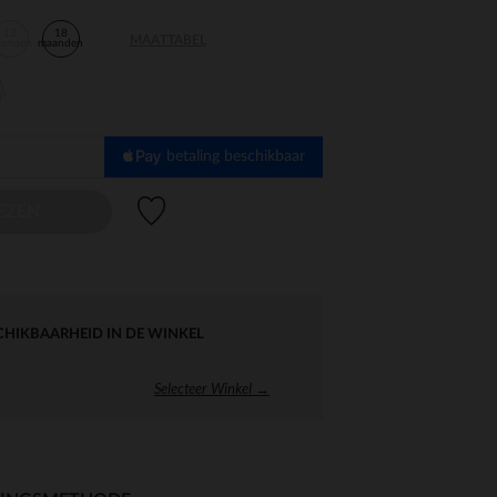
12
18
MAATTABEL
aanden
maanden
en
betaling beschikbaar
Verlanglijstje.
EZEN
CHIKBAARHEID IN DE WINKEL
Selecteer Winkel →