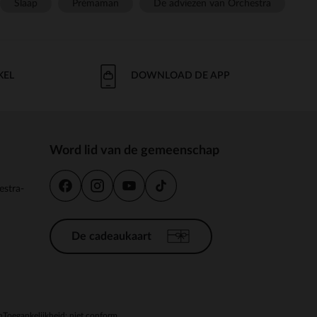
Slaap
Prémaman
De adviezen van Orchestra
KEL
DOWNLOAD DE APP
Word lid van de gemeenschap
estra-
De cadeaukaart
n
Toegankelijkheid: niet conform