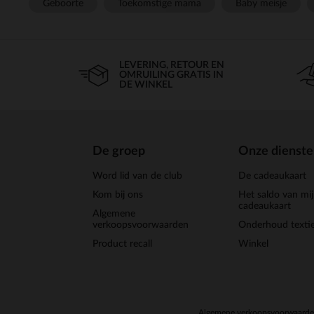
Geboorte
Toekomstige mama
Baby meisje
LEVERING, RETOUR EN
OMRUILING GRATIS IN
DE WINKEL
De groep
Onze dienst
Word lid van de club
De cadeaukaart
Kom bij ons
Het saldo van mi
cadeaukaart
Algemene
verkoopsvoorwaarden
Onderhoud textie
Product recall
Winkel
Algemene verkoopsvoorwaard