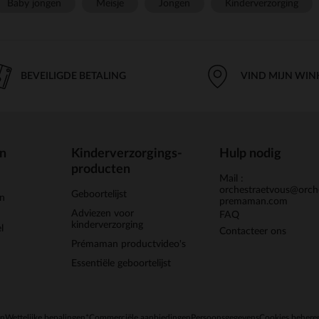
Baby jongen
Meisje
Jongen
Kinderverzorging
BEVEILIGDE BETALING
VIND MIJN WIN
en
Kinderverzorgings-
Hulp nodig
producten
Mail :
orchestraetvous@orch
Geboortelijst
jn
premaman.com
Adviezen voor
FAQ
kinderverzorging
l
Contacteer ons
Prémaman productvideo's
Essentiële geboortelijst
en
Wettelijke bepalingen
*Commerciële aanbiedingen
Persoonsgegevens
Cookies behere