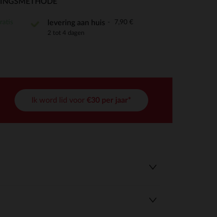
RINGSMETHODE
ratis
7,90 €
levering aan huis
2 tot 4 dagen
r wens aan te passen en te beheren, en zorgt ervoor dat aan de
Ik word lid voor
€30 per jaar*