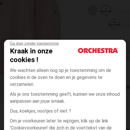
3
6
9
maanden
maanden
maanden
m
23
36
maanden
maand
Ga door zonder toestemming
Kraak in onze
EEN MAAT KI
cookies !
We wachten alleen nog op je toestemming om de
cookies in de oven te doen en je gegevens te
verzamelen.
DIRECTE BES
Als je ons toestemming geeft, kunnen we onze inhoud
aanpassen aan jouw smaak.
Dus, koekjes, nootjes of niet ?
Om je voorkeuren later te wijzigen, klik op de link
'Cookievoorkeuren' die zich in de voettekst van de