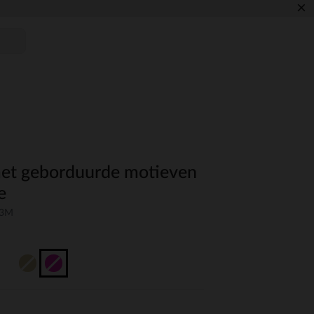
×
met geborduurde motieven
e
03M