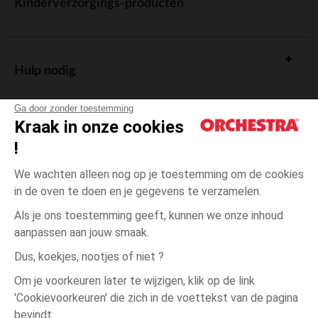
Kinderverzorgings-producten
Hulp nodig
Ga door zonder toestemming
Kraak in onze cookies
!
De cadeaukaart
We wachten alleen nog op je toestemming om de cookies
in de oven te doen en je gegevens te verzamelen.
Als je ons toestemming geeft, kunnen we onze inhoud
aanpassen aan jouw smaak.
Algemene verkoopsvoorwaarden
Dus, koekjes, nootjes of niet ?
Wettelijke bepalingen
*Commerciële aanbiedingen
Om je voorkeuren later te wijzigen, klik op de link
Persoonsgegevens
'Cookievoorkeuren' die zich in de voettekst van de pagina
3
Ecru
Ecru
maanden
Cookies beheren
bevindt.